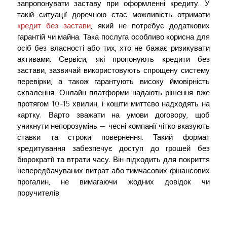
запропонувати заставу при оформленні кредиту. У
такій ситуації доречною стає можливість отримати
кредит без застави
, який не потребує додаткових
гарантій чи майна. Така послуга особливо корисна для
осіб без власності або тих, хто не бажає ризикувати
активами. Сервіси, які пропонують кредити без
застави, зазвичай використовують спрощену систему
перевірки, а також гарантують високу ймовірність
схвалення. Онлайн-платформи надають рішення вже
протягом 10–15 хвилин, і кошти миттєво надходять на
картку. Варто зважати на умови договору, щоб
уникнути непорозумінь — чесні компанії чітко вказують
ставки та строки повернення. Такий формат
кредитування забезпечує доступ до грошей без
бюрократії та втрати часу. Він підходить для покриття
непередбачуваних витрат або тимчасових фінансових
прогалин, не вимагаючи жодних довідок чи
поручителів.