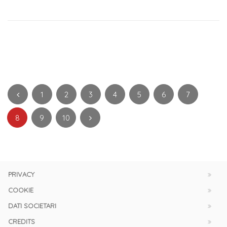
1
2
3
4
5
6
7
8
9
10
PRIVACY
COOKIE
DATI SOCIETARI
CREDITS