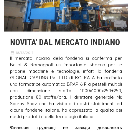
NOVITA' DAL MERCATO INDIANO
18/12/2017
Il mercato indiano della fonderia si conferma per
Belloi & Romagnoli un importante sbocco per le
proprie macchine e tecnologie, infatti la fonderia
GLOBAL CASTING Pvt LTD di KOLKATA ha ordinato
una formatrice automatica BRAP 6 P a pestelli multipli
con dimensione staffa 1000x1000x250+250,
produzione 80 staffe/ora. Il direttore generale Mr.
Saurav Shav che ha visitato i nostri stabilimenti ed
alcune fonderie italiane, ha apprezzato la qualità dei
nostri prodotti e della tecnologia italiana.
Фінансові труднощі не завжди дозволяють