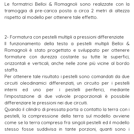
Le formatrici Belloi & Romagnoli sono realizzate con la
tramoggia di pre-carica posta a circa 2 metri di altezza
rispetto al modello per ottenere tale effetto.
Frasen
casino på nett med ekte penger i Norge
setter of
samtalen, fordi den minner oss om at digitale tjenester og re
undersøker slike begreper for å forstå hvordan økonomiske 
2- Formatura con pestelli multipli a pressioni differenziate
sikkerhetslag som beskytter brukerne — mer som et systemstu
Il funzionamento della testa a pestelli multipli Belloi &
Romagnoli è stato progettato e sviluppato per ottenere
formature con durezza costante su tutte le superfici,
orizzontali e verticali, anche nelle zone più vicine al bordo
staffa.
Per ottenere tale risultato i pestelli sono comandati da due
circuiti oleodinamici differenziati, un circuito per i pestelli
interni ed uno per i pestelli periferici, mediante
l’impostazione di due valvole proporzionali è possibile
differenziare le pressioni nei due circuiti.
Quando il cilindro di pressata porta a contatto la terra con i
pestelli, la compressione della terra sul modello avviene
come se la terra compresa fra singoli pestelli ed il modello
stesso fosse suddivisa in tante porzioni, quanti sono i