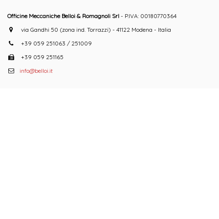
Officine Meccaniche Belloi & Romagnoli Srl
- P.IVA: 00180770364
via Gandhi 50 (zona ind. Torrazzi) - 41122 Modena - Italia
+39 059 251063 / 251009
+39 059 251165
info@belloi.it